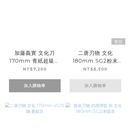
售完
加藤義實 文化刀
二唐刃物 文化
170mm 青紙超級鋼
180mm SG2粉末
黑打墨流
HSS鋼 磨鎚目
NT$7,200
NT$6,500
加入購物車
加入購物車