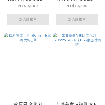
末HSS鋼 鎚目大馬士
HSS鋼 黑檀
NT$9,000
NT$10,200
革
加入購物車
加入購物車
松原周 文化刀
加藤義實 V鎚目 文化