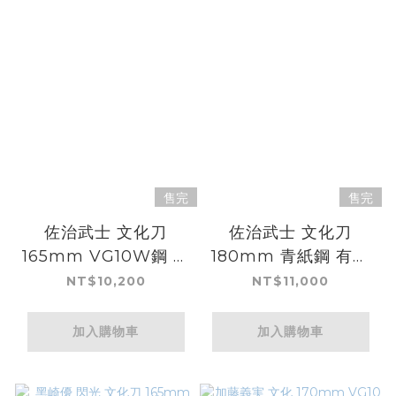
售完
售完
佐治武士 文化刀
佐治武士 文化刀
165mm VG10W鋼 黑
180mm 青紙鋼 有色
金大馬士革
大馬士革 沙漠鐵木柄
NT$10,200
NT$11,000
加入購物車
加入購物車