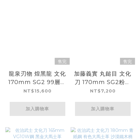
售完
售完
龍泉刃物 煌黑龍 文化
加藤義實 丸鎚目 文化
170mm SG2 99層鎳
刀 170mm SG2粉末
染大馬士革
HSS鋼
NT$15,600
NT$7,200
加入購物車
加入購物車