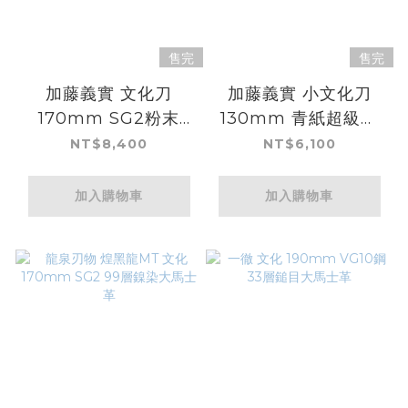
售完
售完
加藤義實 文化刀
加藤義實 小文化刀
170mm SG2粉末
130mm 青紙超級鋼
HSS鋼 黑染鎳大馬士
黑打
NT$8,400
NT$6,100
革 花梨
加入購物車
加入購物車