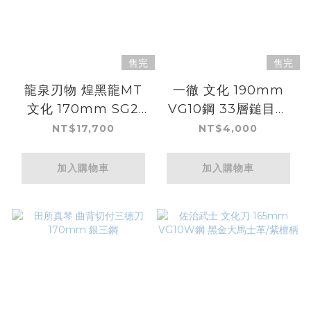
售完
售完
龍泉刃物 煌黑龍MT
一徹 文化 190mm
文化 170mm SG2
VG10鋼 33層鎚目大
99層鎳染大馬士革
馬士革
NT$17,700
NT$4,000
加入購物車
加入購物車