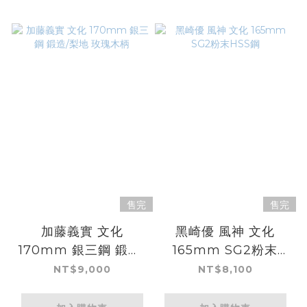
售完
售完
加藤義實 文化
黑崎優 風神 文化
170mm 銀三鋼 鍛造/
165mm SG2粉末
梨地 玫瑰木柄
HSS鋼
NT$9,000
NT$8,100