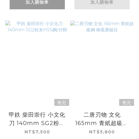
加入購物車
加入購物車
售完
售完
甲鉄 柴田崇行 小文化
二唐刃物 文化
刀 140mm SG2粉末
165mm 青紙超級鋼
HSS鋼/付鞘
柳葉磨鎚目
NT$7,500
NT$5,800