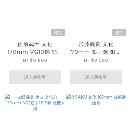
售完
售完
佐治武士 文化
加藤義實 文化
170mm VG10鋼 鎚目
170mm 銀三鋼 鍛造/
大馬士革 組子木柄
梨地 鐵木豆柄
NT$9,800
NT$9,500
加入購物車
加入購物車