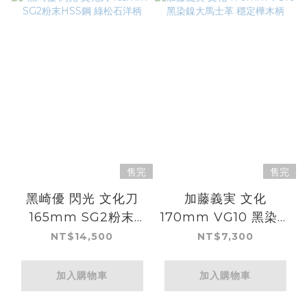
售完
售完
黑崎優 閃光 文化刀
加藤義実 文化
165mm SG2粉末
170mm VG10 黑染鎳
HSS鋼 綠松石洋柄
大馬士革 穩定樺木柄
NT$14,500
NT$7,300
加入購物車
加入購物車