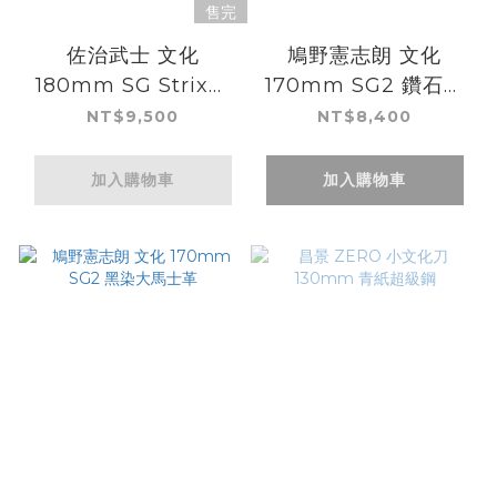
售完
佐治武士 文化
鳩野憲志朗 文化
180mm SG Strix鋼
170mm SG2 鑽石大
鎚目 壓克力柄
馬士革
NT$9,500
NT$8,400
加入購物車
加入購物車