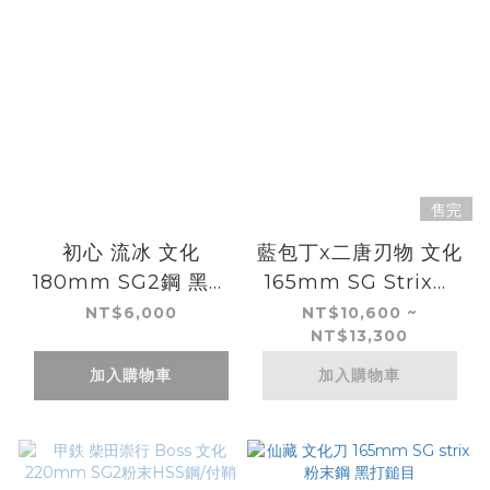
售完
初心 流冰 文化
藍包丁x二唐刃物 文化
180mm SG2鋼 黑染
165mm SG Strix粉
大馬士革
末HSS鋼 鎚目大馬士
NT$6,000
NT$10,600 ~
NT$13,300
革
加入購物車
加入購物車