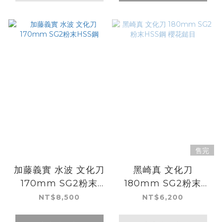
售完
加藤義實 水波 文化刀
黑崎真 文化刀
170mm SG2粉末
180mm SG2粉末
HSS鋼
HSS鋼 櫻花鎚目
NT$8,500
NT$6,200