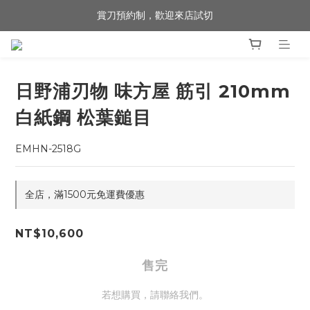
賞刀預約制，歡迎來店試切
歡迎來到 包丁職人
歡迎來到 包丁職人
日野浦刃物 味方屋 筋引 210mm
白紙鋼 松葉鎚目
EMHN-2518G
全店，滿1500元免運費優惠
NT$10,600
售完
若想購買，請聯絡我們。