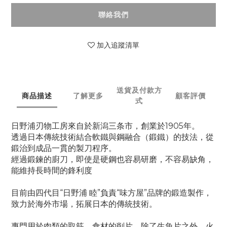
聯絡我們
加入追蹤清單
送貨及付款方
商品描述
了解更多
顧客評價
式
日野浦刃物工房來自於新潟三条市，創業於1905年。
透過日本傳統技術結合軟鐵與鋼融合（鍛鐵）的技法，從
鍛治到成品一貫的製刀程序。
經過鍛鍊的廚刀，即使是硬鋼也容易研磨，不容易缺角，
能維持長時間的鋒利度
目前由四代目“日野浦 睦”負責“味方屋”品牌的鍛造製作，
致力於海外市場，拓展日本的傳統技術。
專門用於肉類的取筋、食材的削片，除了生魚片之外，火