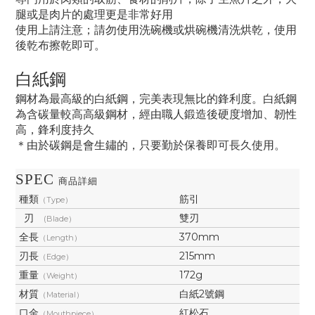
腿或是肉片的處理更是非常好用
使用上請注意；請勿使用洗碗機或烘碗機清洗烘乾，使用
後乾布擦乾即可。
白紙鋼
鋼材為最高級的白紙鋼，完美表現無比的鋒利度。
白紙鋼
為含碳量較高高級鋼材，經由職人鍛造後硬度增加、韌性
高，鋒利度持久
＊由於碳鋼是會生鏽的，只要勤於保養即可長久使用。
SPEC
商品詳細
種類
筋引
（Type）
刃
雙刃
(Blade）
全長
370mm
（Length）
刃長
215mm
（Edge）
重量
172g
（Weight）
材質
白紙2號鋼
（Material）
口金
紅松石
（Mouthpiece）