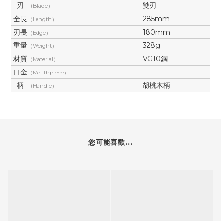
刃
雙刃
(Blade）
全長
285mm
（Length）
刃長
180mm
（Edge）
重量
328g
（Weight）
材質
VG10鋼
（Material）
口金
（Mouthpiece）
柄
胡桃木柄
(Handle）
您可能喜歡...