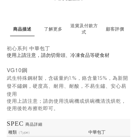
送貨及付款方
商品描述
了解更多
顧客評價
式
中華包丁
初心系列
使用上請注意，請勿切骨頭、冷凍食品等硬食材
VG10鋼
武生特殊鋼材製，含碳量約
1.%
，鉻含量
15%
，為新開
發不鏽鋼，硬度高、耐用、耐酸，不易生鏽、安心易
使用
使用上請注意；請勿使用洗碗機或烘碗機清洗烘乾，
使用後乾布擦乾即可。
SPEC
商品詳細
種類
中華包丁
（Type）