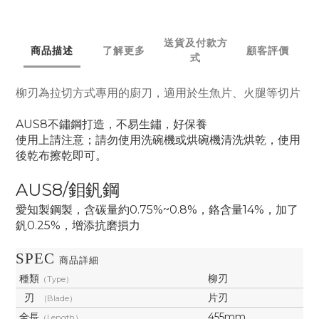
送貨及付款方
商品描述
了解更多
顧客評價
式
柳刃為拉切方式專用的廚刀，適用於生魚片、火腿等切片
AUS8不鏽鋼打造，不易生鏽，好保養
使用上請注意；請勿使用洗碗機或烘碗機清洗烘乾，使用
後乾布擦乾即可。
AUS8/鉬釩鋼
愛知製鋼製，含碳量約0.75%~0.8%，鉻含量
14%
，加了
釩
0.25
%，增添抗磨損力
SPEC
商品詳細
種類
柳刃
（Type）
刃
片刃
(Blade）
全長
455mm
（Length）