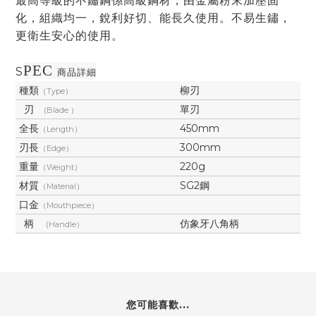
最高等級的不鏽鋼係高級鋼材，由金屬粉末加壓固
化，組織均一，銳利好切、能長久使用。不易生鏽，
更衛生安心的使用。
PEC
S
商品詳細
種類
柳刃
（Type）
刃
單刃
(Blade ）
全長
450mm
（Length）
刃長
300mm
（Edge）
重量
220g
（Weight）
材質
SG2鋼
（Material）
口金
（Mouthpiece）
柄
仿象牙八角柄
(Handle）
您可能喜歡...