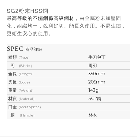
SG2粉末HSS鋼
由金屬粉末加壓固
最高等級的不鏽鋼係高級鋼材，
化，組織均一，銳利好切、能長久使用。不易生鏽，
更衛生安心的使用。
SPEC
商品詳細
種類
牛刀包丁
（Type）
刃
両刃
(Blade ）
全長
350mm
（Length）
刃長
205mm
（Edge）
重量
143g
（Weight）
材質
SG2鋼
（Material）
口金
（Mouthpiece）
柄
朴木
(Handle）