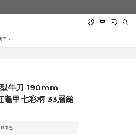
我們
型牛刀 190mm
酒紅龜甲七彩柄 33層鎚
運費優惠