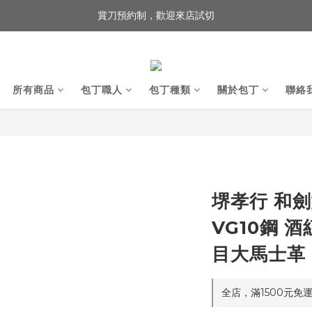
賞刀預約制，歡迎來店試切
歡迎來到 包丁職人
歡迎來到 包丁職人
所有商品
包丁職人
包丁種類
關於包丁
聯絡
堺孝行 和劍
VG10鋼 
目大馬士革
全店，滿1500元免