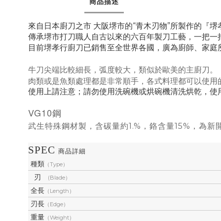
商品描述
來自日本廚刀之市 大阪堺市的“青木刃物”所製作的『堺
傳承堺市打刀職人自古以來的六百年製刀工藝，
一把一
目前堺孝行廚刀已銷售至全世界各國，廣為廚師、家庭
牛刀尖端比較細長，弧度較大，類似於歐美的主廚刀。
肉類或是魚類處理都是非常順手，各式料理都可以使用
使用上請注意；請勿使用洗碗機或烘碗機清洗烘乾，使
VG10鋼
武生特殊鋼材製，含碳量約
1.%
，鉻含量
15%
，為新
SPEC
商品詳細
種類
（Type）
刃
(Blade）
全長
（Length）
刃長
（Edge）
重量
（Weight）