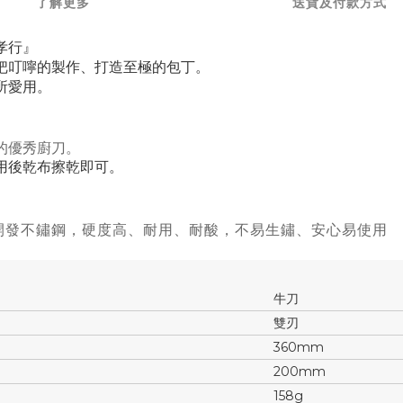
了解更多
送貨及付款方式
孝行』
把叮嚀的製作、打造至極的包丁。
所愛用。
的優秀廚刀。
用後乾布擦乾即可。
開發不鏽鋼，硬度高、耐用、耐酸
，
不易生鏽、安心易使用
牛刀
雙刃
360mm
200mm
158g