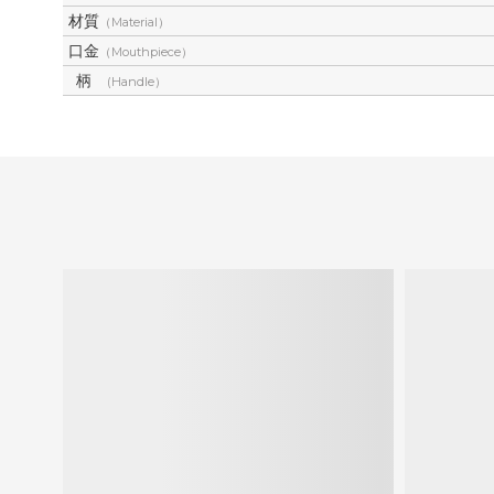
材質
（Material）
口金
（Mouthpiece）
柄
(Handle）