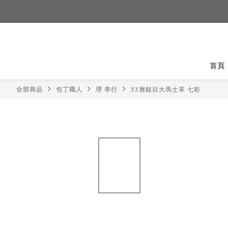
首頁
全部商品
包丁職人
堺 孝行
33層鎚目大馬士革 七彩