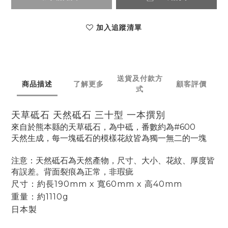
加入追蹤清單
送貨及付款方
商品描述
了解更多
顧客評價
式
天草砥石 天然砥石 三十型 一本撰別
來自於熊本縣的天草砥石，為中砥，番數約為#600
天然生成，每一塊砥石的模樣花紋皆為獨一無二的一塊
注意：天然砥石為天然產物，尺寸、大小、花紋、厚度皆
有誤差。
背面裂痕為正常，非瑕疵
尺寸：約長190mm x 寬60mm x 高40mm
重量：約1110g
日本製