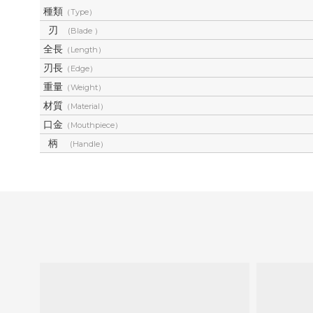
種類
（Type）
刃
(Blade ）
全長
（Length）
刃長
（Edge）
重量
（Weight）
材質
（Material）
口金
（Mouthpiece）
柄
(Handle）