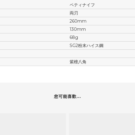
ペティナイフ
両刃
260mm
130mm
68g
SG2粉末ハイス鋼
紫檀八角
您可能喜歡...