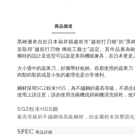
商品描述
黑崎優來自於日本福井縣越前市“越前打刃物”的“黑崎
並取得“越前打刃物 傳統工藝士”認定。其作品廣為
獨特的設計及造型可以說是美與機能兼具，在日本更是
大小適中的蔬果刀，好攜帶好收納
。容易使用的蔬果刀
肉類的取筋或是小魚的處理也是分常便利。
鋼材採用SG2粉末HSS，為不鏽鋼的最高等級，不易生
使用上請注意；請勿使用洗碗機或烘碗機清洗烘乾，使
SG2粉末HSS鋼
最高等級的不鏽鋼係高級鋼材，
由金屬粉末加壓固化
SPEC
商品詳細