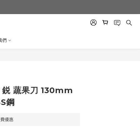
我們
立即購買
 鋭 蔬果刀 130mm
SS鋼
運費優惠