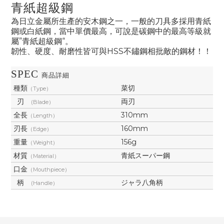
青紙超級鋼
為日立金屬所生產的安木鋼之一，一般的刀具多採用青紙
鋼或白紙鋼，當中單價最高，可說是碳鋼中的最高等級就
屬”青紙超級鋼“。
韌性、硬度、耐磨性皆可與HSS不鏽鋼相批敵的鋼材！！
SPEC
商品詳細
種類
菜切
（Type）
刃
両刃
(Blade）
全長
310mm
（Length）
刃長
160mm
（Edge）
重量
156g
（Weight）
材質
青紙スーパー鋼
（Material）
口金
（Mouthpiece）
柄
ジャラ八角柄
(Handle）