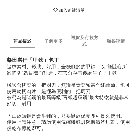
加入追蹤清單
送貨及付款方
商品描述
了解更多
顧客評價
式
柴田崇行「甲鉄」包丁
追求素材、形狀、好用，全機能的的甲鉄，以“能隨心所
欲的切”為目標而打造，在去蕪存菁後誕生了「甲鉄」
極適合切菜的一把廚刀，無論是青菜類甚至紅蘿蔔。也可
使用於切肉片，是極為便利的一把廚刀
被稱為是碳鋼的最高等級“青紙超級鋼”最大特徵就是非常
好切、耐用。
＊由於碳鋼是會生鏽的，只要勤於保養即可長久使用。
使用上請注意；請勿使用洗碗機或烘碗機清洗烘乾，使用
後乾布擦乾即可。