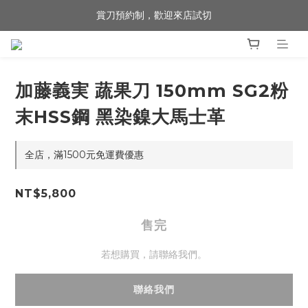
賞刀預約制，歡迎來店試切
歡迎來到 包丁職人
歡迎來到 包丁職人
加藤義実 蔬果刀 150mm SG2粉
末HSS鋼 黑染鎳大馬士革
全店，滿1500元免運費優惠
NT$5,800
售完
若想購買，請聯絡我們。
聯絡我們