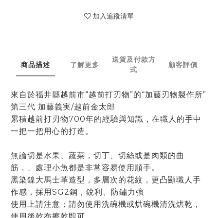
加入追蹤清單
送貨及付款方
商品描述
了解更多
顧客評價
式
來自於福井縣越前市“越前打刃物”的“加藤刃物製作所”
第三代 加藤義実/越前金太郎
累積越前打刃物700年的經驗與知識，在職人的手中
一把一把用心的打造。
無論切是水果、蔬菜，切丁、切絲或是肉類的曲
筋，、處理小魚都是非常容易使用順手。
黑染鎳大馬士革造型，多層次的花紋，更凸顯職人手
作感，採用SG2鋼，銳利、防鏽力強
使用上請注意；請勿使用洗碗機或烘碗機清洗烘乾，
使用後乾布擦乾即可。