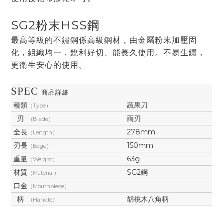
SG2粉末HSS鋼
最高等級的不鏽鋼係高級鋼材，
由金屬粉末加壓固
化，組織均一，銳利好切、能長久使用。不易生鏽，
更衛生安心的使用。
SPEC
商品詳細
種類
蔬果刀
（Type）
刃
両刃
(Blade）
全長
278mm
（Length）
刃長
150mm
（Edge）
重量
63g
（Weight）
材質
SG2鋼
（Material）
口金
（Mouthpiece）
柄
胡桃木八角柄
(Handle）