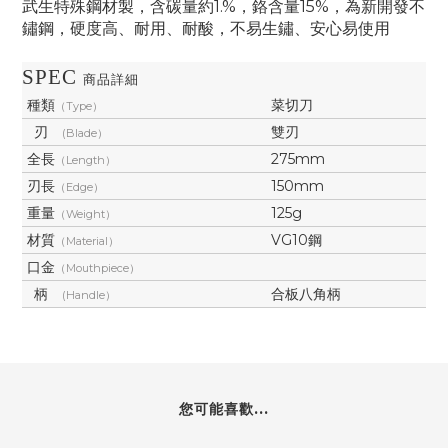
武生特殊鋼材製，含碳量約
1.%
，鉻含量
15%
，為新開發不
鏽鋼，硬度高、耐用、耐酸
，
不易生鏽、安心易使用
SPEC
商品詳細
種類
菜切刀
（Type）
刃
雙刃
(Blade）
全長
275mm
（Length）
刃長
150mm
（Edge）
重量
125g
（Weight）
材質
VG10鋼
（Material）
口金
（Mouthpiece）
柄
合板八角柄
(Handle）
您可能喜歡...